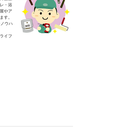
レ・浴
屋やア
ます。
やノウハ
ライフ